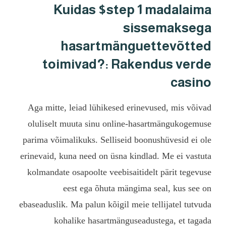
Kuidas $s
hasartm
toimivad?:
Aga mitte, leiad lühike
oluliselt muuta sinu o
parima võimalikuks. Sell
erinevaid, kuna need on ü
kolmandate osapoolte ve
eest ega õhut
ebaseaduslik. Ma palun kõi
kohalike hasart