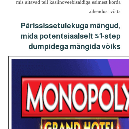
mis aitavad teil kasiin
Pärississet
mida potents
dumpidega