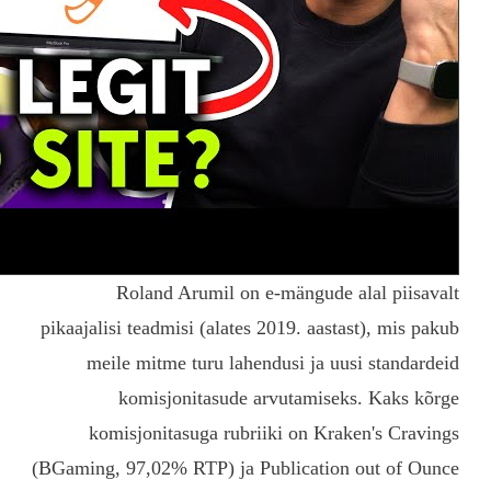
Roland Arumil o
pikaajalisi teadmisi (alat
meile mitme turu la
komisjonitasude
komisjonitasuga rub
(BGaming, 97,02% RTP) ja