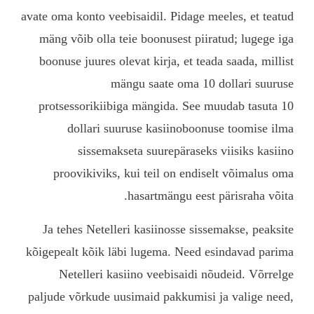
avate oma konto veebisaidi
mäng võib olla teie boo
boonuse juures olevat ki
mängu sa
protsessorikiibiga män
dollari suuruse k
sissemakseta su
proovikiviks, kui te
hasart
Ja tehes Netelleri kasi
kõigepealt kõik läbi lug
Netelleri kasiino v
paljude võrkude uusimaid