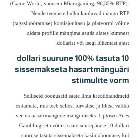
(Game World, varasem Mi
Nende teenuste 
(tagasipööramise) komisj
aidata profiile mä
dollar
10 dollari suur
sissemakseta
Selliseid boonuseid 
esitamata, mis teeb selle
veebis hasartmängude 
Gamblingi ettevõttes s
suuruse tasuta sissem