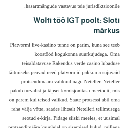
hasartmängude vasta
Wolfi töö
Platvormi live-kasiino tu
koostööd kog
teisaldatavuse
Raken
täitmiseks peavad need pl
protsendimäära valik
pakub turvalist ja täpset 
on parem kui teised valiku
raha välja võtta, saades l
seotud e-kirja. Pida
protsendimäära kauplejal o