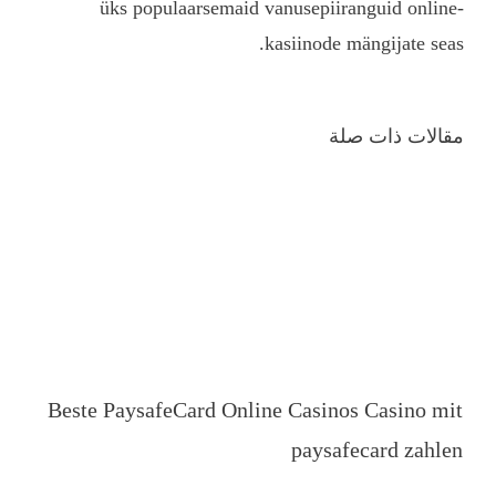
üks populaarsemai
Beste PaysafeCard On