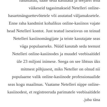
rahastatud, saate se
väikeseid taga
hasartmänguettevõtetele v
Enne raha kandmist kohali
head Netelleri kontot. Just
Netelleri kasiinomängija
väga populaarseks.
Netelleri online-kasiino
üle 23 miljoni inime
mitmest põhjusest,
populaarne valik online
seas kogu maailmas. Vaata
kasiinodest, et registreeru