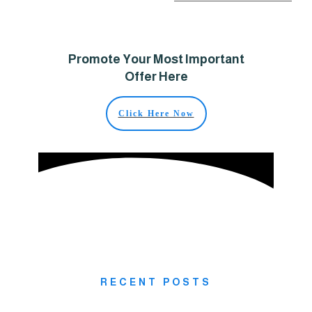
Promote Your 
Offer
Click H
RECENT