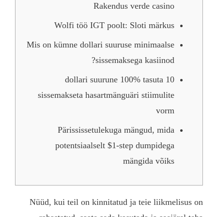
Rake
Wolfi töö IGT p
Mis on kümne dollari 
sis
10 dollari su
sissemakseta hasart
Pärississetul
potentsiaalselt
Nüüd, kui teil on kinni