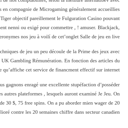
l de nos comptabilités, selon la meillure alternatibev avec
nes en compagnie de Microgaming généralement accueillies
iger objectif pareillement le Fulguration Casino pouvant
ement nenni ou exigé pour commettre , ! amuser. Blackjack,
eronymes nos jeu à voilí de cet’onglet Salle de jeu en live.
echniques de jeu un peu découle de la Prime des jeux avec
e UK Gambling Rémunération. En fonction des articles du
 qu’affiche cet service de financment effectif sur internet.
ous gagnons enragé une excellente stupéfaction d’posséder
es autres plateformes , lesquels auront examiné Je Jeu. On
 de 30 $, 75 free spins. On a pu aborder mien wager de 20
lioré contre les 20 semaines chiffre dans secteur canadien.