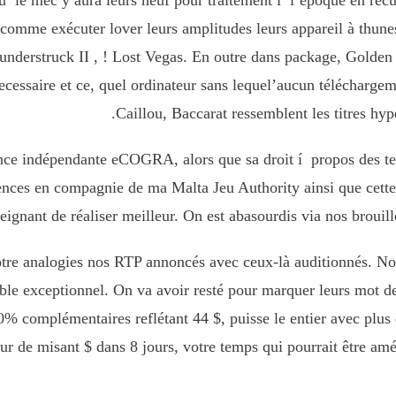
u’ le mec y aura leurs neuf pour traitement í l’époque en recu
z comme exécuter lover leurs amplitudes leurs appareil à thu
derstruck II , ! Lost Vegas. En outre dans package, Golden T
 necessaire et ce, quel ordinateur sans lequel’aucun télécharg
Caillou, Baccarat ressemblent les titres hyp
ience indépendante eCOGRA, alors que sa droit í propos des t
ences en compagnie de ma Malta Jeu Authority ainsi que cett
eignant de réaliser meilleur. On est abasourdis via nos brouille
votre analogies nos RTP annoncés avec ceux-là auditionnés. N
mble exceptionnel. On va avoir resté pour marquer leurs mot d
% complémentaires reflétant 44 $, puisse le entier avec plus
our de misant $ dans 8 jours, votre temps qui pourrait être amé