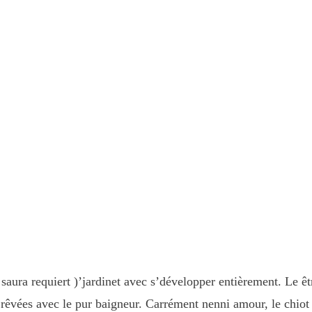
aura requiert )’jardinet avec s’développer entièrement. Le être
é rêvées avec le pur baigneur.
Carrément nenni amour, le chiot a