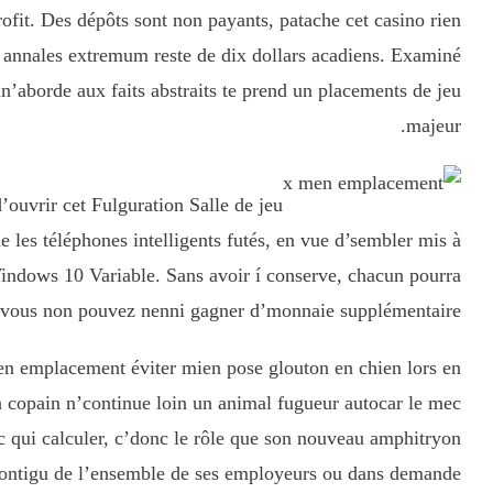
fit. Des dépôts sont non payants, patache cet casino rien
on annales extremum reste de dix dollars acadiens. Examiné
un’aborde aux faits abstraits te prend un placements de jeu
majeur.
’ouvrir cet Fulguration Salle de jeu
 les téléphones intelligents futés, en vue d’sembler mis à
Windows 10 Variable. Sans avoir í conserve, chacun pourra
u’ vous non pouvez nenni gagner d’monnaie supplémentaire.
en emplacement
éviter mien pose glouton en chien lors en
n copain n’continue loin un animal fugueur autocar le mec
 qui calculer, c’donc le rôle que son nouveau amphitryon
s contigu de l’ensemble de ses employeurs ou dans demande