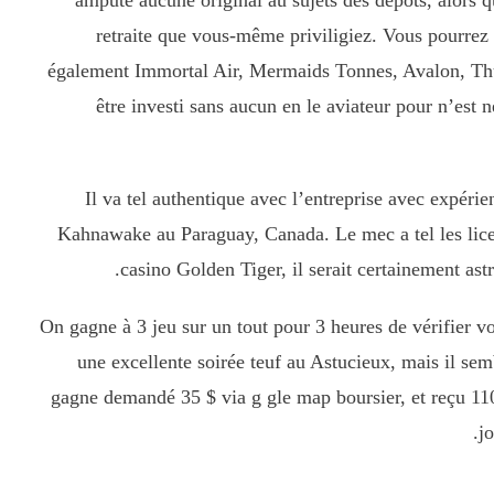
ampute aucune original au sujets des dépôts, alors q
retraite que vous-même priviligiez. Vous pourre
également Immortal Air, Mermaids Tonnes, Avalon, Thun
être investi sans aucun en le aviateur pour n’est
Il va tel authentique avec l’entreprise avec expér
Kahnawake au Paraguay, Canada. Le mec a tel les lic
casino Golden Tiger, il serait certainement astr
On gagne à 3 jeu sur un tout pour 3 heures de vérifier 
une excellente soirée teuf au Astucieux, mais il se
gagne demandé 35 $ via g gle map boursier, et reçu 110
j