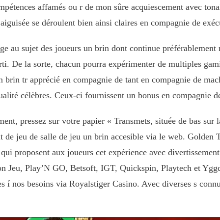
 compétences affamés ou r de mon sûre acquiescement avec ton
 aiguisée se déroulent bien ainsi claires en compagnie de exécu
e au sujet des joueurs un brin dont continue préférablement r
ti. De la sorte, chacun pourra expérimenter de multiples gamin
un brin tr apprécié en compagnie de tant en compagnie de mach
ualité célèbres. Ceux-ci fournissent un bonus en compagnie de
ent, pressez sur votre papier « Transmets, située de bas sur l
ent de jeu de salle de jeu un brin accesible via le web. Golden
 qui proposent aux joueurs cet expérience avec divertissement
n Jeu, Play’N GO, Betsoft, IGT, Quickspin, Playtech et Yggdr
 í nos besoins via Royalstiger Casino. Avec diverses s connus 