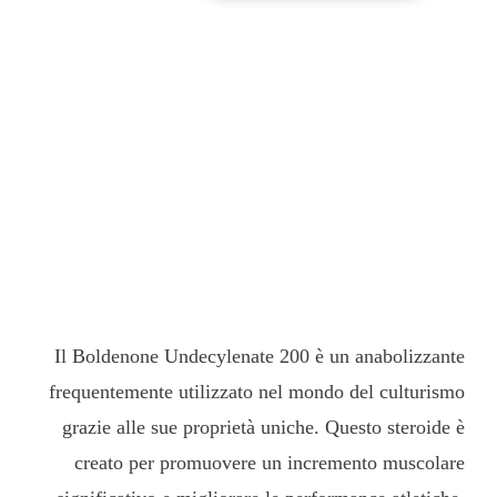
Boldenone Undecylenate
200 nel Culturismo:
Benefici e Considerazioni
Il Boldenone Undecylenate 200 è un anabolizzante
frequentemente utilizzato nel mondo del culturismo
grazie alle sue proprietà uniche. Questo steroide è
creato per promuovere un incremento muscolare